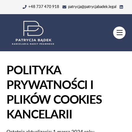
Skip
+48 737 470 918
patrycja@patrycjabadek.legal
to
content
Men
POLITYKA
PRYWATNOŚCI I
PLIKÓW COOKIES
KANCELARII