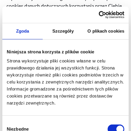
cookies danych dotyczących korzystania przez Ciebie
ze strony internetowej, jak również przetwarzaniu tych
danych, instalując wtyczkę do przeglądarki znajdującą
się pod następującym
Zgoda
Szczegóły
O plikach cookies
adresem:
https://tools.google.com/dlpage/gaoptout
.
Niniejsza strona korzysta z plików cookie
Jeżeli jesteś zainteresowany szczegółami związanymi z
przetwarzaniem danych w ramach Google Analytics,
Strona wykorzystuje pliki cookies własne w celu
prawidłowego działania jej wszystkich funkcji. Strona
możesz zapoznać się z wyjaśnieniami przygotowanymi
wykorzystuje również pliki cookies podmiotów trzecich w
przez
celu korzystania z zewnętrznych narzędzi analitycznych.
Google:
https://support.google.com/analytics/answer/
Informacje gromadzone za pośrednictwem tych plików
6004245
.
cookies przetwarzane są również przez dostawców
narzędzi zewnętrznych.
Niektóre cookies są usuwane po zakończeniu sesji
przeglądarki internetowej, tzn. po jej zamknięciu (tzw.
cookies sesyjne). Inne cookies są zachowywane na
W
Niezbędne
Twoim urządzeniu końcowym i umożliwiają
y